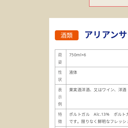
アリアンサ
酒類
荷
750ml×6
姿
性
液体
状
表
果実酒洋酒、又はワイン、洋酒
示
例
特
ポルトガル Alc.13% ポ
徴
です。限りなく鮮明なフレッシ