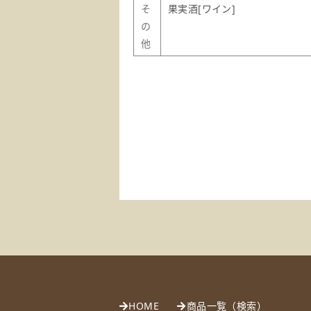
そ
果実酒[ワイン]
の
他
HOME
商品一覧（検索）