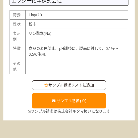
エフシー化学株式会社
荷姿
1kg×20
性状
粉末
表示
リン酸塩(Na)
例
特徴
食品の変色防止、pH調整に、製品に対して、0.1%～
0.5%使用。
その
他
サンプル請求リストに追加
(
0
)
サンプル請求
※サンプル請求は株式会社キタマ扱いになります