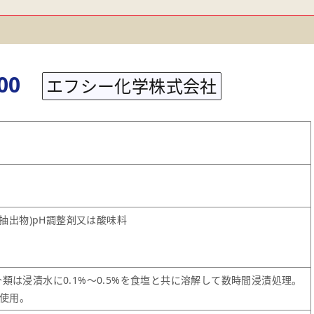
00
エフシー化学株式会社
ー抽出物)pH調整剤又は酸味料
類は浸漬水に0.1%～0.5%を食塩と共に溶解して数時間浸漬処理。
%使用。