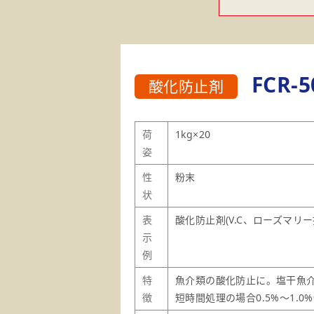
FCR-5
酸化防止剤
荷
1kg×20
姿
性
粉末
状
表
酸化防止剤(V.C、ローズマリ
示
例
特
魚介類の酸化防止に。塩干魚介
徴
短時間処理の場合0.5%～1.0