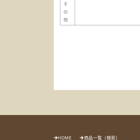
そ
の
他
HOME
商品一覧（検索）