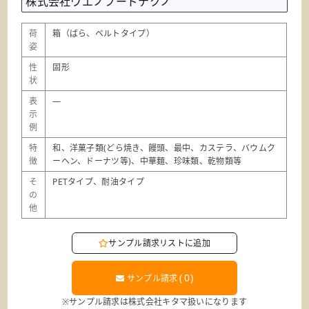
株式会社ウエノフードテクノ
荷
箱（ばら、ベルトタイプ）
姿
性
固形
状
表
―
示
例
特
和、洋菓子類(どら焼き、饅頭、最中、カステラ、バウムク
徴
ーヘン、ドーナツ等)、中華麺、珍味類、乾物類等
そ
PETタイプ、耐油タイプ
の
他
サンプル請求リストに追加
(
0
)
サンプル請求
※サンプル請求は株式会社キタマ扱いになります