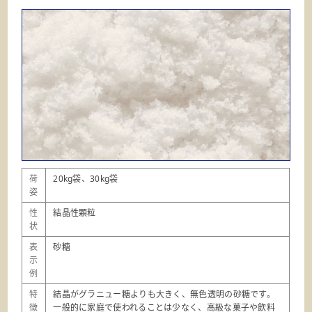
荷
20kg袋、30kg袋
姿
性
結晶性顆粒
状
表
砂糖
示
例
特
結晶がグラニュー糖よりも大きく、無色透明の砂糖です。
徴
一般的に家庭で使われることは少なく、高級な菓子や飲料