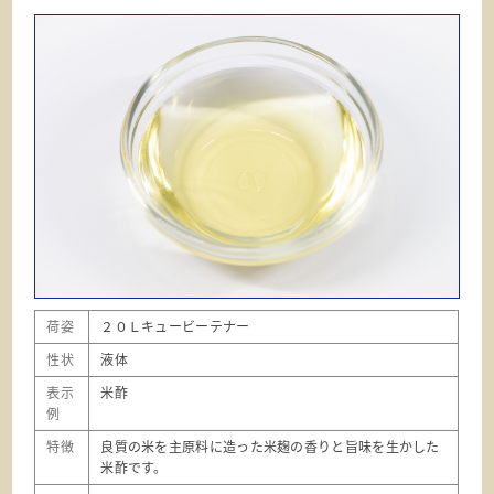
荷姿
２０Ｌキュービーテナー
性状
液体
表示
米酢
例
特徴
良質の米を主原料に造った米麹の香りと旨味を生かした
米酢です。