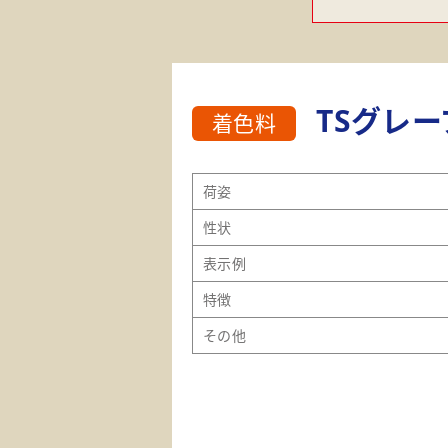
TSグレー
着色料
荷姿
性状
表示例
特徴
その他