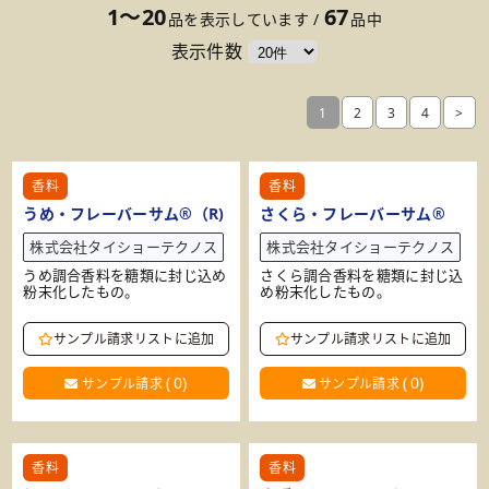
1～20
67
品を表示しています /
品中
表示件数
1
2
3
4
>
香料
香料
うめ・フレーバーサム®（R)
さくら・フレーバーサム®
株式会社タイショーテクノス
株式会社タイショーテクノス
うめ調合香料を糖類に封じ込め
さくら調合香料を糖類に封じ込
粉末化したもの。
め粉末化したもの。
サンプル請求リストに追加
サンプル請求リストに追加
(
0
)
(
0
)
サンプル請求
サンプル請求
香料
香料