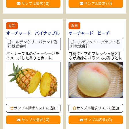
(
0
)
(
0
)
サンプル請求
サンプル請求
香料
香料
オーチャード パイナップル
オーチャード ピーチ
ゴールデンケリーパテント香
ゴールデンケリーパテント香
料株式会社
料株式会社
パイナップルのジューシーさを
白桃タイプのフレッシュ感と甘
イメージした香りと色・味
さが絶妙なバランスの香りと味
サンプル請求リストに追加
サンプル請求リストに追加
(
0
)
(
0
)
サンプル請求
サンプル請求