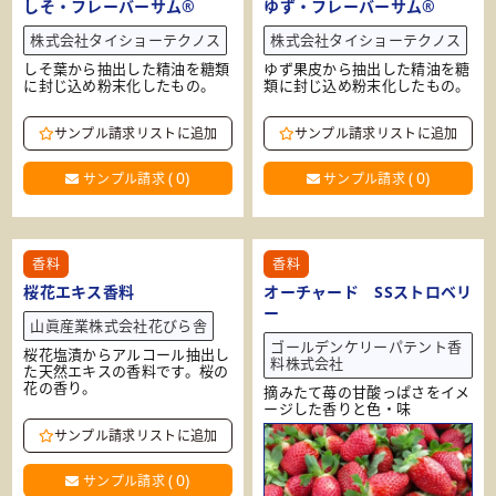
しそ・フレーバーサム®
ゆず・フレーバーサム®
株式会社タイショーテクノス
株式会社タイショーテクノス
しそ葉から抽出した精油を糖類
ゆず果皮から抽出した精油を糖
に封じ込め粉末化したもの。
類に封じ込め粉末化したもの。
サンプル請求リストに追加
サンプル請求リストに追加
(
0
)
(
0
)
サンプル請求
サンプル請求
香料
香料
桜花エキス香料
オーチャード SSストロベリ
ー
山眞産業株式会社花びら舎
ゴールデンケリーパテント香
桜花塩漬からアルコール抽出し
料株式会社
た天然エキスの香料です。桜の
花の香り。
摘みたて苺の甘酸っぱさをイメ
ージした香りと色・味
サンプル請求リストに追加
(
0
)
サンプル請求