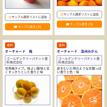
サンプル請求リストに追加
サンプル請求リストに追加
(
0
)
サンプル請求
(
0
)
サンプル請求
香料
香料
オーチャード 梅
オーチャード 温州みかん
ゴールデンケリーパテント香
ゴールデンケリーパテント香
料株式会社
料株式会社
完熟梅タイプ。程よい酸味と甘
皮をむいた時のような甘酸っぱ
くすっきりとした香りと味
い香りと色・味