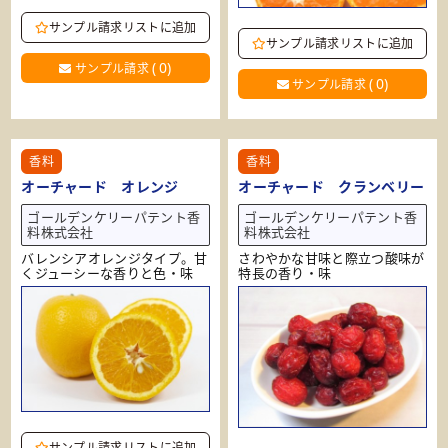
サンプル請求リストに追加
サンプル請求リストに追加
(
0
)
サンプル請求
(
0
)
サンプル請求
香料
香料
オーチャード オレンジ
オーチャード クランベリー
ゴールデンケリーパテント香
ゴールデンケリーパテント香
料株式会社
料株式会社
バレンシアオレンジタイプ。甘
さわやかな甘味と際立つ酸味が
くジューシーな香りと色・味
特長の香り・味
サンプル請求リストに追加